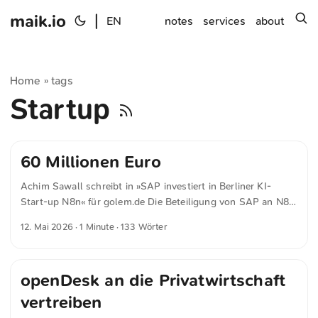
maik.io
|
s
EN
notes
services
about
Home
tags
»
Startup
60 Millionen Euro
Achim Sawall schreibt in »SAP investiert in Berliner KI-
Start-up N8n« für golem.de Die Beteiligung von SAP an N8n
ist nicht sehr hoch. Laut dem aktuellen
12. Mai 2026
· 1 Minute · 133 Wörter
Handelsregistereintrag besitzt SAP nun 1,3 Prozent an N8n.
Das Handelsblatt berichtet unter Berufung auf einen Insider,
dass SAP für die Beteiligung 60 Millionen Euro ausgab.
openDesk an die Privatwirtschaft
Auch ein Lizenzvertrag für die Integration von N8n in SAP-
Software sei Teil des Anteilkaufs. n8n galt früh als eine der
vertreiben
leistungsfähigsten No-Code-Anwendungen. Trotzdem