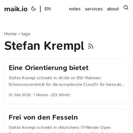
maik.io
|
s
EN
notes
services
about
Home
tags
»
Stefan Krempl
Eine Orientierung bietet
Stefan Krempl schreibt in »Kritik an BSI-Rahmen:
Scheinsouveränität für die europäische Cloud?« für heise.de
Die heise online vorliegende CISPE-Analyse macht große
31. Mai 2026
· 1 Minute · 223 Wörter
Schlupflöcher im C3A-Katalog aus. So sehe das Framework
zwar vor, dass der primäre Cloud-Anbieter unter
europäischer Kontrolle stehen müsse. Bei den weitaus
Frei von den Fesseln
wichtigeren Subunternehmern weiche das BSI diese Linie
aber drastisch auf: Für sie wird lediglich eine registrierte
Stefan Krempl schreibt in »Münchens IT-Wende: Open
Hauptniederlassung in Deutschland oder der EU verlangt. ...