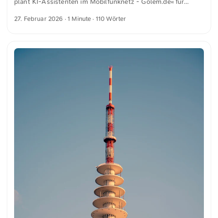
plant KI-Assistenten im Mobilfunknetz - Golem.de« für
Digitalisierung kein Wachstum.
golem.de Der Magenta AI Call Assistant soll im Gespräch
27. Februar 2026
· 1 Minute · 110 Wörter
durch den Sprachbefehl Hey Magenta aktiviert werden und
Fragen der Teilnehmer beantworten können. Da die KI-
Funktion ins Mobilfunknetz integriert werde, sei keine App
nötig, hieß es weiter. Dies garantiere, dass der Assistent
geräteunabhängig funktioniere und auch kein Smartphone
benötigt werde, solange das Gespräch im Telekom-Netz
stattfinde. ...