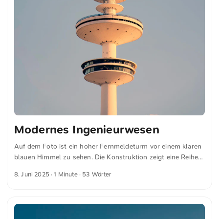
Modernes Ingenieurwesen
Auf dem Foto ist ein hoher Fernmeldeturm vor einem klaren
blauen Himmel zu sehen. Die Konstruktion zeigt eine Reihe
runder Plattformen und eine markante rot-weiß gestreifte
8. Juni 2025
· 1 Minute · 53 Wörter
Antenne an der Spitze, typisch für modernes
Ingenieurwesen. Dies und weitere Fotos kannst du kostenfrei
und in voller Auflösung auf unsplash.com runterladen. Hier
geht es zum Foto