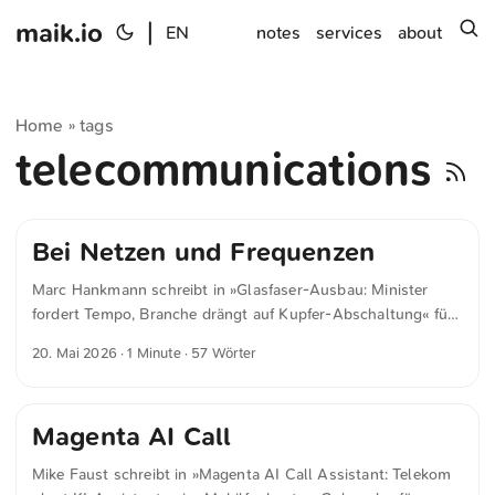
maik.io
|
s
EN
notes
services
about
Home
tags
»
telecommunications
Bei Netzen und Frequenzen
Marc Hankmann schreibt in »Glasfaser-Ausbau: Minister
fordert Tempo, Branche drängt auf Kupfer-Abschaltung« für
heise.de In Wildbergers Zielbild für 2029 sind Netze und
20. Mai 2026
· 1 Minute · 57 Wörter
Infrastrukturen die Fundamente, die Ziele wie
Standardisierung, Verwaltungsdigitalisierung sowie KI und
Souveränität tragen. Deshalb beginnt für Wildberger digitale
Magenta AI Call
Souveränität bei Netzen und Frequenzen:
„Infrastrukturpolitik ist Wohlstandspolitik.“ Ohne
Mike Faust schreibt in »Magenta AI Call Assistant: Telekom
leistungsfähige Infrastruktur keine Digitalisierung, ohne