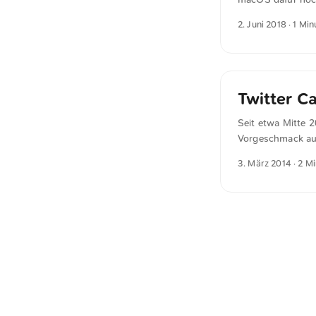
Modus. Developer
2. Juni 2018
· 1 Min
details about App
theme, presumably
see an icon for a
Twitter C
Seit etwa Mitte 2
Vorgeschmack auf
Vorschau präsent
3. März 2014
· 2 M
zu optimieren. Al
wenn ihr das geta
Okay gegeben hat
bei Twitter postet.