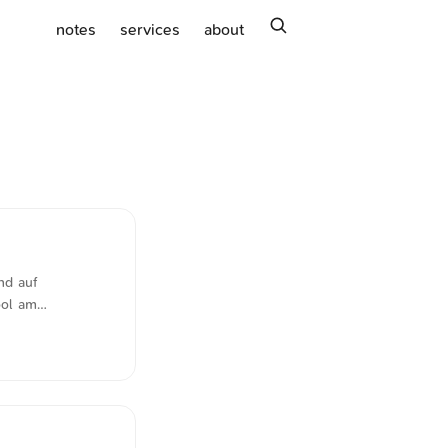
search
notes
services
about
nd auf
ool am
as Team plant,
jekt maptoposter