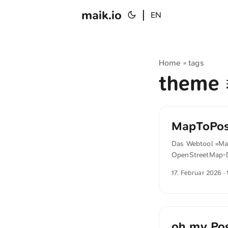
maik.io
|
EN
Home
tags
»
theme
MapToPos
Das Webtool »Map
OpenStreetMap-Da
Wochenende entwi
17. Februar 2026
· 
den Server für d
von originalankur
oh my Po