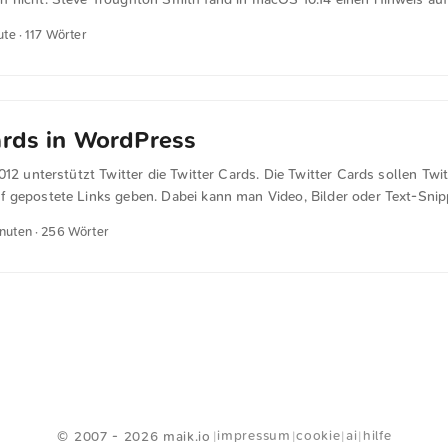
 Steve Troughton Smith today tweeted photos of macOS 10.14 with so
ute · 117 Wörter
le’s upcoming operating system. The OS is very clearly sporting a fr
 a toggle-able setting, with the dark UI affecting all application chr
 Mac News app in the Dock, as well as a first look at Xcode 10. — 9to5
ards in WordPress
012 unterstützt Twitter die Twitter Cards. Die Twitter Cards sollen Twi
 gepostete Links geben. Dabei kann man Video, Bilder oder Text-Snip
ieren.Der folgende Code ermöglicht es WordPress-Usern ihr Theme fü
inuten · 256 Wörter
s Erstes fügt ihr folgenden Code in die function.php eures WordPress
n habt, müsst ihr euch noch für die Cards bei Twitter registrieren. Sob
, werden die Twitter Cards automatisch angezeigt, wenn jemand einen
 ...
<
Webring
>
impressum
cookie
ai
hilfe
© 2007 - 2026 maik.io
|
|
|
|