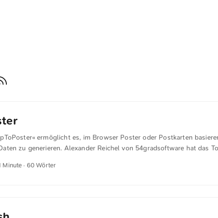
ter
ToPoster« ermöglicht es, im Browser Poster oder Postkarten basiere
ten zu generieren. Alexander Reichel von 54gradsoftware hat das T
ckelt. Je nach Serverauslastung kann die Erstellung etwas dauern. D
1 Minute · 60 Wörter
ie nächsten Monate zu betreiben. Das Tool basiert auf dem GitHub-Pro
. Es bietet mehr Einstellmöglichkeiten und eine Weboberfläche.
sh