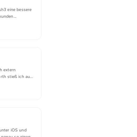
sh3 eine bessere
ekunden
sh, Zsh und
ux (Android)
h extern
th stieß ich auf
Ordner angelegt
gt werden: {{-
Datei erstellen
einame auch das
 unter iOS und
 genau so einen