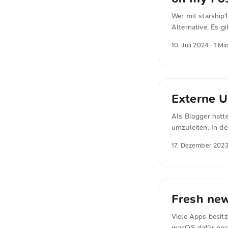
Wer mit starship1
Alternative. Es 
angepasst werden
10. Juli 2024
· 1 Mi
nushell. Es ist 
installiert werden
Externe U
Als Blogger hatte
umzuleiten. In de
eine super schla
17. Dezember 202
werden: /layouts/
template "_intern
und die Weiterlei
Verzeichnis der Q
Fresh ne
Viele Apps besit
macOS dafür noch