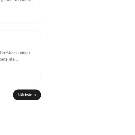
me very juicy
esh new dark
ome. You can also
mac.com ...
tter-Usern einen
pets als
r Twitter Cards
-Themes ein,
ald Twitter sein
 Artikel von euch
Nächste »