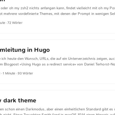
 oder oh my zsh2 nichts anfangen kann, findet vielleicht mit oh my Po
gibt mehrere vordefinierte Themes, mit denen der Prompt in wenigen S
 kann. Das Programm ist kompatibel mit BASH, PowerShell, CMD, Fi
nute · 72 Wörter
in Go geschrieben und kann auf GNU/Linux, macOS, Windows und Term
. Natürlich ist auch diese engine open source. https://starship.rs/ ↩︎ ...
mleitung in Hugo
 ich heute den Wunsch, URLs, die auf ein Unterverzeichnis zeigen, auc
m Blogpost »Using Hugo as a redirect service« von Daniel Terhorst-Nor
nke Lösung. Um dies zu erreichen, muss die folgende Datei im Theme-
3
· 1 Minute · 93 Wörter
redirect/single.html. Der Datei muss der folgende Quellcode hinzugefü
al/alias.html" (dict "Permalink" .Params.target) -}} Nun kann man eine 
tung mit den folgenden vier Zeilen definieren. Dabei bestimmt der Dat
uell-URL: ...
w dark theme
zen schon einen Darkmodus, aber einen einheitlichen Standard gibt es
 nicht. Steve Troughton Smith fand in macOS 10.14 einen Hinweis auf