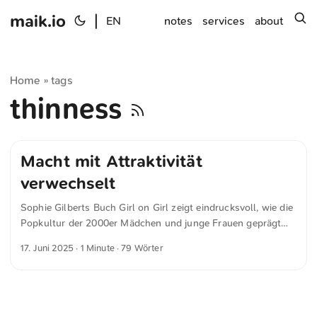
maik.io
|
s
EN
notes
services
about
Home
tags
»
thinness
Macht mit Attraktivität
verwechselt
Sophie Gilberts Buch Girl on Girl zeigt eindrucksvoll, wie die
Popkultur der 2000er Mädchen und junge Frauen geprägt
hat – mit sexualisierter Werbung, Reality-TV und einem
17. Juni 2025
· 1 Minute · 79 Wörter
Frauenbild, das Macht mit Attraktivität verwechselt. Der
Artikel im New Yorker macht klar, warum diese Ära bis heute
nachwirkt. Klug, wütend und voller Aha-Momente.
Unbedingt lesen: »[What Did the Pop Culture of the Two-
Thousands Do to Millennial Women?]