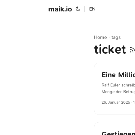
maik.io
|
EN
Home
tags
»
ticket
Eine Mill
Ralf Euler schrei
Menge der Betrug
Verkehrsverbunde
26. Januar 2025
· 
neben den fast 14
bezahlte Fahrkart
bei der Jahrespre
Gestiegen