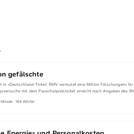
ion gefälschte
bt in »Deutschland-Ticket: RMV vermutet eine Million Fälschungen« für 
sversuche mit dem Pauschalpreisticket erreicht nach An­gaben des R
s ein bedenkliches Ausmaß. RMV-Geschäftsführer Knut Ringat geht d
1 Minute · 164 Wörter
 Millionen in Deutschland verkauften Tickets rund eine Million gefälsc
en im Umlauf sind. Es gebe einen systematischen, digitalisierten Missb
ssekonferenz des RMV in Hofheim. ...
e Energie- und Personalkosten