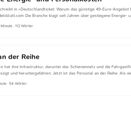
schreibt in »Deutschlandticket: Warum das günstige 49-Euro-Angebot
elsblatt.com Die Branche klagt seit Jahren über gestiegene Energie- 
Außerdem ist die Umstellung der Bus- und Bahnflotten auf umweltsc
1 Minute · 112 Wörter
Elektro- oder Wasserstoffantriebe kostspielig. Dieses Argument ist für
Laut der Statistik von Statista ist der Börsenstrompreis an der EPEX v
en. Auch das Thema Personalkosten bereitet mir Unklarheiten. Seit de
ts sind meiner Wahrnehmung nach, die Fahrschein-Kontrollen deutlic
Zwar wurden im Frühjahr höhere Löhne ausgehandelt, aber ich bezweif
an der Reihe
bei Personal- und Energiekosten aufzehren. ...
 hat ihre Infrastruktur, darunter das Schienennetz und die Fahrgastfl
sigt und heruntergefahren. Jetzt ist das Personal an der Reihe. Als ei
chlechtesten Aktiengesellschaft wird es nun notwendig sein, in den
nute · 54 Wörter
anziellen Schutzschirm aufzuspannen, um die “Verluste” so gering wie 