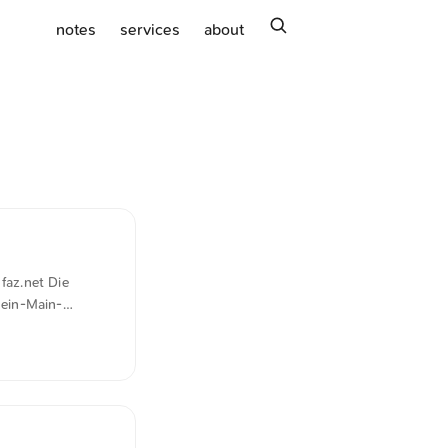
search
notes
services
about
faz.net Die
hein-Main-
avon aus, dass
hte oder nicht
rauch, sagte er