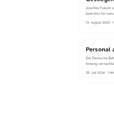
Josefine Fokuhl 
bedroht« für hand
Personalkosten. 
13. August 2024
· 
Alternativen wie 
nachvollziehbar. 
Juli 2024 gesunk
Deutschlandticke
zurückgegangen. 
Personal 
die Einsparungen 
Die Deutsche Bahn
hinweg vernachläs
der mutmaßlich s
25. Juli 2024
· 1 Mi
Jahren einen fin
halten.