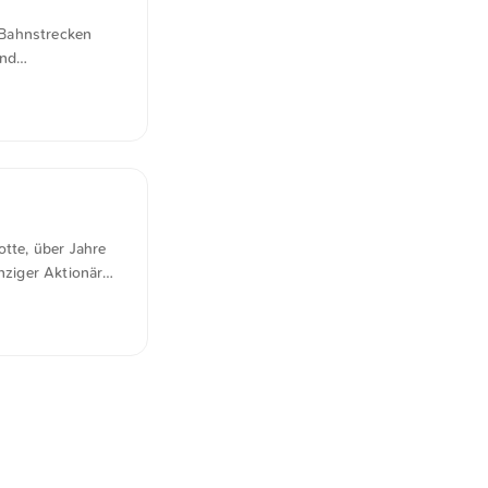
 Bahnstrecken
und
honende
 mich nicht
on Juli 2023 bis
r Einführung des
h
le, dass diese
otte, über Jahre
nziger Aktionär
 kommenden
möglich zu