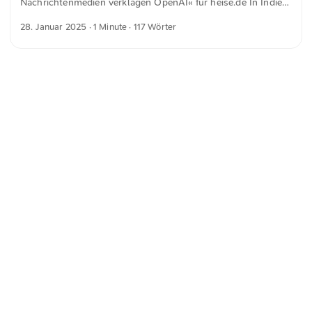
Nachrichtenmedien verklagen OpenAI« für heise.de In Indien
und das allgemeine Wohlbefinden um 14 Prozent. ...
haben sich bekannte Nachrichtenmedien einer bestehenden
28. Januar 2025
· 1 Minute · 117 Wörter
Klage gegen die Entwickler von ChatGPT angeschlossen.
Der Indian Express, die Hindustan Times und andere werfen
OpenAI vor, ihre Inhalte wissentlich zu nutzen und zu
speichern, um diese über ChatGPT auszuspielen und ihre KI-
Modelle damit zu trainieren, fasst Reuters zusammen. Ich
hatte hier schon mehrfach vermutet, dass es immer häufiger
Forderungen nach der Lizenzierung von Inhalten zum
Training von LLMS geben wird. ...
<
Webring
>