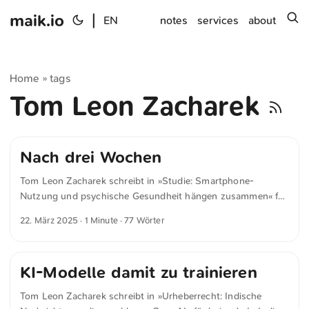
maik.io
|
s
EN
notes
services
about
Home
tags
»
Tom Leon Zacharek
Nach drei Wochen
Tom Leon Zacharek schreibt in »Studie: Smartphone-
Nutzung und psychische Gesundheit hängen zusammen« für
heise.de In einer Studie wurde ein positiver Zusammenhang
22. März 2025
· 1 Minute · 77 Wörter
zwischen einer Smartphone-Nutzung von weniger als zwei
Stunden am Tag und der psychischen Gesundheit von
Menschen gefunden. Die Verbesserung des Wohlbefindens
KI-Modelle damit zu trainieren
tritt den Forschern zufolge nach drei Wochen ein und baut
depressive Symptome um 27 Prozent und Stress um 16
Tom Leon Zacharek schreibt in »Urheberrecht: Indische
Prozent ab. Dagegen steigt die Schlafqualität um 18 Prozent