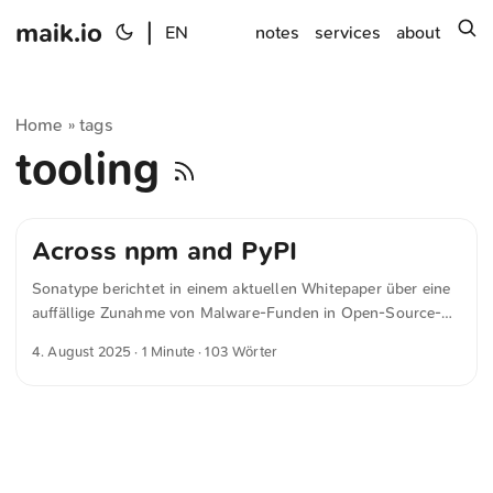
maik.io
|
s
EN
notes
services
about
Home
tags
»
tooling
Across npm and PyPI
Sonatype berichtet in einem aktuellen Whitepaper über eine
auffällige Zunahme von Malware-Funden in Open-Source-
Artefakten. In der Analyse »Sonatype uncovers global
4. August 2025
· 1 Minute · 103 Wörter
espionage campaign in open source ecosystems« schreibt
das Unternehmen auf sonatype.com auf, wie viele infizierte
Pakete sie gezählt haben. Between January and July 2025,
Sonatype blocked 234 unique malware packages traced to
Lazarus across npm and PyPI. These packages mimic
popular developer tools but function as espionage implants,