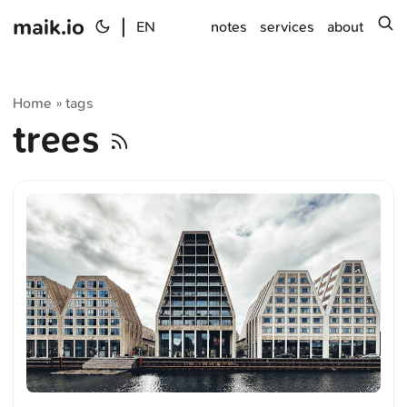
maik.io
|
s
EN
notes
services
about
Home
tags
»
trees