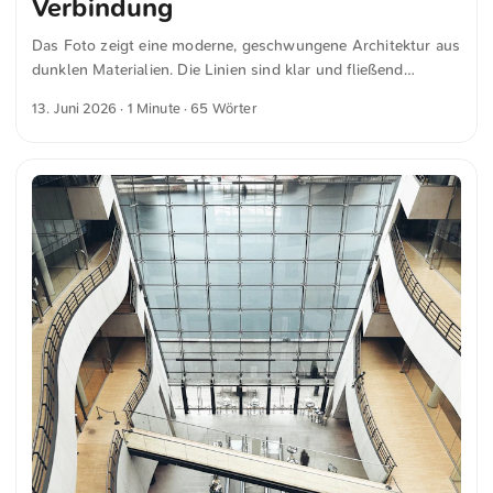
Verbindung
Das Foto zeigt eine moderne, geschwungene Architektur aus
dunklen Materialien. Die Linien sind klar und fließend
gestaltet. Durch die zentrale Öffnung ist der bewölkte
13. Juni 2026
· 1 Minute · 65 Wörter
Himmel zu sehen. Die Fenster reflektieren das Licht und
betonen die Struktur. Die Komposition hebt die Verbindung
von Bauwerk und Himmel hervor. Dies und weitere Fotos
kannst du kostenfrei und in voller Auflösung auf
unsplash.com runterladen. Hier geht es zum Foto