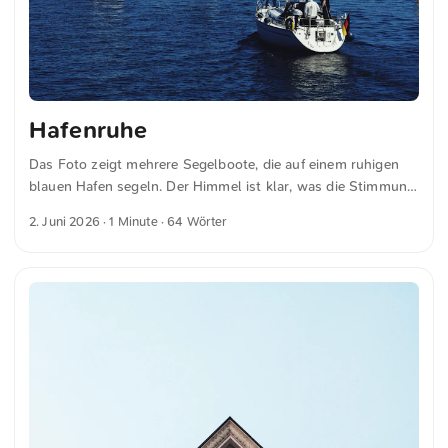
Hafenruhe
Das Foto zeigt mehrere Segelboote, die auf einem ruhigen
blauen Hafen segeln. Der Himmel ist klar, was die Stimmung
friedlich und hell macht. Am Ufer sind dichte grüne Bäume
2. Juni 2026
· 1 Minute · 64 Wörter
zu sehen, ergänzt durch einige traditionelle Gebäude. Diese
Elemente zusammen vermitteln eine ruhige und maritime
Atmosphäre. Dies und weitere Fotos kannst du kostenfrei
und in voller Auflösung auf unsplash.com runterladen. Hier
geht es zum Foto