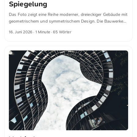
Spiegelung
Das Foto zeigt eine Reihe moderner, dreieckiger Gebäude mit
geometrischem und symmetrischem Design. Die Bauwerke
stehen direkt am Wasser und verfügen über große Fenster.
16. Juni 2026
· 1 Minute · 65 Wörter
Der Himmel ist bedeckt und setzt einen zurückhaltenden
Kontrast zur klaren Architektur. Das Bild vermittelt einen
Eindruck zeitgemäßer Stadtgestaltung und architektonischer
Präzision. Dies und weitere Fotos kannst du kostenfrei und
in voller Auflösung auf unsplash.com runterladen. Hier geht
es zum Foto