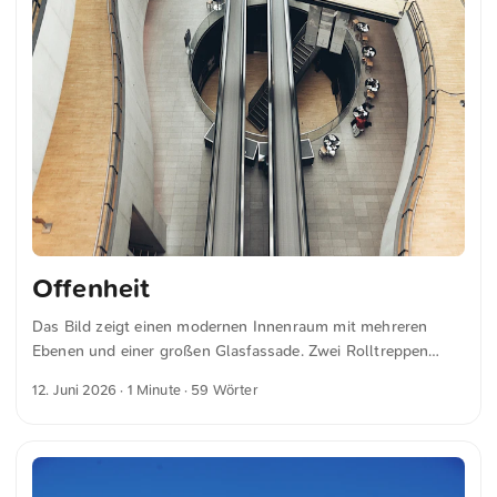
Offenheit
Das Bild zeigt einen modernen Innenraum mit mehreren
Ebenen und einer großen Glasfassade. Zwei Rolltreppen
führen in die darunter liegende Etage. Die Gestaltung
12. Juni 2026
· 1 Minute · 59 Wörter
umfasst geschwungene Balkone und einen hellen
Holzboden. Die Kombination dieser Elemente erzeugt eine
offene und luftige Atmosphäre. Dies und weitere Fotos
kannst du kostenfrei und in voller Auflösung auf