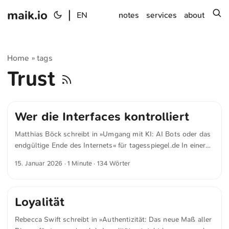
maik.io
|
s
EN
notes
services
about
Home
tags
»
Trust
Wer die Interfaces kontrolliert
Matthias Böck schreibt in »Umgang mit KI: AI Bots oder das
endgültige Ende des Internets« für tagesspiegel.de In einer
Welt, in der Inhalte mit wenigen Prompts unbegrenzt
15. Januar 2026
· 1 Minute · 134 Wörter
erzeugt werden können, verliert Einzelnes an Bedeutung.
Wenn alles generiert sein könnte, wird Vertrauen zur
knappen Ressource. Wir orientieren uns nicht mehr an
Loyalität
Quellen, sondern an Systemen. Und am Ende vertrauen wir
vielleicht nicht dem, was wahr ist, sondern dem, was sich am
Rebecca Swift schreibt in »Authentizität: Das neue Maß aller
plausibelsten anhört. ...