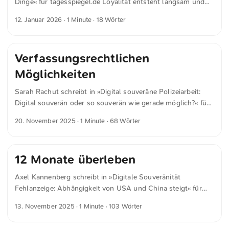
Dinge« für tagesspiegel.de Loyalität entsteht langsam und
schwindet schnell.
12. Januar 2026
· 1 Minute · 18 Wörter
Verfassungsrechtlichen
Möglichkeiten
Sarah Rachut schreibt in »Digital souveräne Polizeiarbeit:
Digital souverän oder so souverän wie gerade möglich?« für
tagesspiegel.de Wie digital souverän ist digital souverän?
20. November 2025
· 1 Minute · 68 Wörter
Das führt in der Praxis zu der Frage, wie souverän denn
souverän genug ist. Als Maßstab gilt: Je näher eine Aufgabe
am Kern der hoheitlichen Tätigkeit liegt, desto bedeutender
12 Monate überleben
ist sie für die (digitale) Souveränität und desto geringer sind
die verfassungsrechtlichen Möglichkeiten, die Aufgabe
Axel Kannenberg schreibt in »Digitale Souveränität
auszulagern. ...
Fehlanzeige: Abhängigkeit von USA und China steigt« für
heise.de Trotz der Debatte um digitale Souveränität bleibt die
13. November 2025
· 1 Minute · 103 Wörter
deutsche Wirtschaft stark von IT aus den USA und China
abhängig. Das geht aus einer Umfrage des Digitalverbands