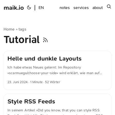
maik.io
|
s
EN
notes
services
about
Home
tags
»
Tutorial
Helle und dunkle Layouts
Ich habe etwas Neues gelernt: Im Repository
»scarmuega/choose-your-side« wird erklärt, wie man auf
GitHub Bilder unterschiedlich für helle und dunkle Layouts
23. Juni 2024
· 1 Minute · 52 Wörter
definieren kann. Im Grunde genommen hängt man ?
sanitize=true#gh-light-mode-only an die URL des Bildes für
das helle Layout und ?sanitize=true#gh-dark-mode-only für
Style RSS Feeds
das dunkle Layout. ## Light Theme ![Yoda]
(https://raw.githubusercontent.com/scarmuega/choose-your-
In seinem Artikel »Did you know, that you can style RSS
side/master/yoda.svg?sanitize=true#gh-light-mode-only)