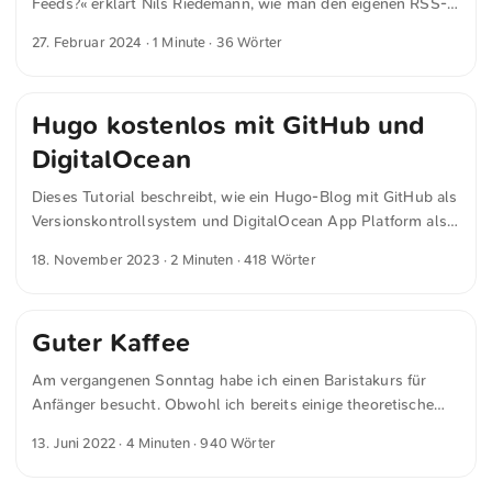
Feeds?« erklärt Nils Riedemann, wie man den eigenen RSS-
## Dark Theme ![Vader]
Feed attraktiver gestalten kann. Obwohl dies für mich
(https://raw.githubusercontent.com/scarmuega/choose-your-
27. Februar 2024
· 1 Minute · 36 Wörter
momentan nicht relevant ist, wird es hier dennoch vermerkt.
side/master/vader.svg?sanitize=true#gh-dark-mode-only)
Hugo kostenlos mit GitHub und
DigitalOcean
Dieses Tutorial beschreibt, wie ein Hugo-Blog mit GitHub als
Versionskontrollsystem und DigitalOcean App Platform als
Hosting-Dienst konfiguriert wird. Die Anleitung basiert auf
18. November 2023
· 2 Minuten · 418 Wörter
macOS, die beschriebenen Schritte können jedoch auch
unter Linux ausgeführt werden. Dafür muss Homebrew (über
brew) durch sudo apt-get ersetzt werden. Voraussetzungen
Guter Kaffee
macOS oder Linux: Betriebssystem. Homebrew (oder apt-get
für Linux): Paketmanager. Installieren unter macOS mit:
Am vergangenen Sonntag habe ich einen Baristakurs für
/bin/bash -c "$(curl -fsSL
Anfänger besucht. Obwohl ich bereits einige theoretische
https://raw.githubusercontent.com/Homebrew/install/HEAD/i
Kenntnisse hatte, habe ich während des Kurses neue
nstall.sh)" Git: Installieren mit: brew install git Hugo:
13. Juni 2022
· 4 Minuten · 940 Wörter
Erkenntnisse gewonnen, die ich gerne teilen möchte. Die
Installieren mit: brew install hugo GitHub-Konto: GitHub für
Grundpfeiler der Liebe zum Kaffee sind Geduld und
Versionskontrolle. DigitalOcean-Konto: DigitalOcean für das