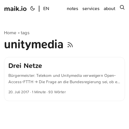
maik.io
|
s
EN
notes
services
about
Home
tags
»
unitymedia
Drei Netze
Bürgermeister: Telekom und Unitymedia verweigern Open-
Access-FTTH → Die Frage an die Bundesregierung sei, ob es
wirklich gewollt ist, dass nun in wirtschaftlich attraktiven
20. Juli 2017
· 1 Minute · 93 Wörter
Gebieten drei Netze liegen und im Altbestand oder auf dem
Land den Gemeinden und Kreisen dafür die Kofinanzierung
wirtschaftlich erschwert wird. Warum drei Netze, wenn Open
Access technisch möglich ist, sei die Frage. Dies sieht
Unitymidia dagegen anders und nennt es anstößig, dass die
Gemeinde beziehungsweise der Zweckverband diese für eine