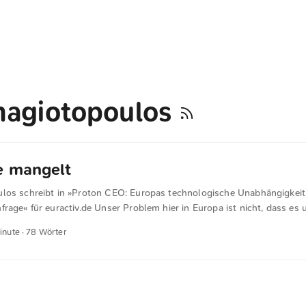
nagiotopoulos
e mangelt
los schreibt in »Proton CEO: Europas technologische Unabhängigkeit 
rage« für euractiv.de Unser Problem hier in Europa ist nicht, dass es
blem ist, dass es uns an Nachfrage mangelt. Amerikanische Unternehm
inute · 78 Wörter
 auch billiger anbieten. Wir müssen eine Nachfrage nach europäischen
s eine Nachfrage nach europäischen Produkten gibt, werden die Unte
in. Sie werden anfangen, höhere Einnahmen zu erzielen und Investitione