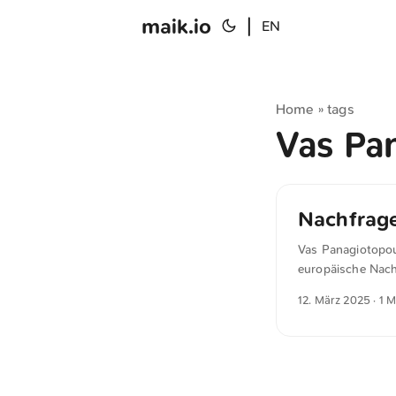
maik.io
|
EN
Home
tags
»
Vas Pa
Nachfrag
Vas Panagiotopou
europäische Nachf
fehlt. Unser Pro
12. März 2025
· 1 M
gleiche Leistung
schaffen. Wenn e
erfolgreich zu se