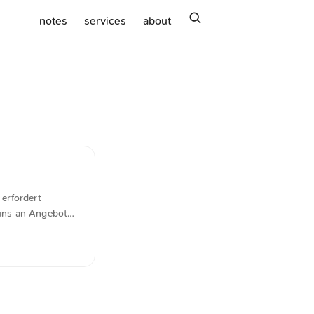
search
notes
services
about
erfordert
 uns an Angebot
en können die
 Produkten
rnehmen anfangen,
n anzuziehen. ...