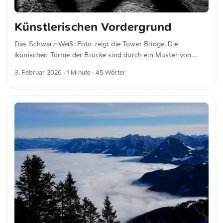
Künstlerischen Vordergrund
Das Schwarz-Weiß-Foto zeigt die Tower Bridge. Die
ikonischen Türme der Brücke sind durch ein Muster von
Kettengliedern eingerahmt, was einen künstlerischen
3. Februar 2026
· 1 Minute · 45 Wörter
Vordergrund zur historischen Architektur bildet. Dies und
weitere Fotos kannst du kostenfrei und in voller Auflösung
auf unsplash.com runterladen. Hier geht es zum Foto