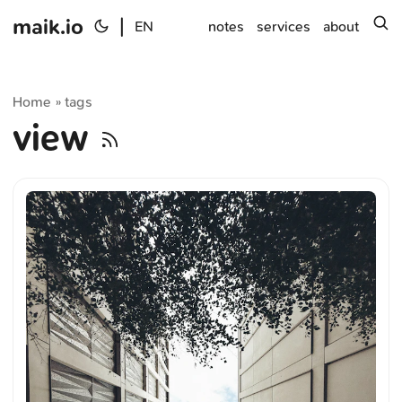
maik.io
|
s
EN
notes
services
about
Home
tags
»
view