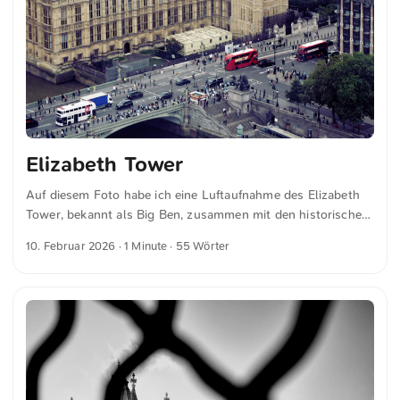
Elizabeth Tower
Auf diesem Foto habe ich eine Luftaufnahme des Elizabeth
Tower, bekannt als Big Ben, zusammen mit den historischen
Houses of Parliament in London festgehalten. Die roten
10. Februar 2026
· 1 Minute · 55 Wörter
Doppeldeckerbusse und belebten Straßen verleihen der
Szene eine lebendige Note. Dies und weitere Fotos kannst
du kostenfrei und in voller Auflösung auf unsplash.com
runterladen. Hier geht es zum Foto