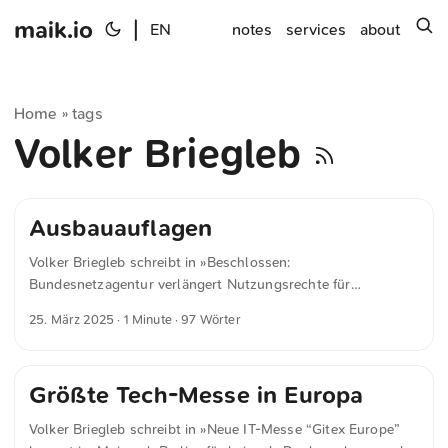
maik.io
|
s
EN
notes
services
about
Home
tags
»
Volker Briegleb
Ausbauauflagen
Volker Briegleb schreibt in »Beschlossen:
Bundesnetzagentur verlängert Nutzungsrechte für
Mobilfunkfrequenzen« für heise.de Die Verlängerung ist an
25. März 2025
· 1 Minute · 97 Wörter
weitere Ausbauauflagen geknüpft. „Wir verbessern die
Mobilfunkversorgung für alle Verbraucherinnen und
Verbraucher und fördern den Wettbewerb“, sagt
Größte Tech-Messe in Europa
Bundesnetzagentur-Präsident Klaus Müller und betont, dass
die Versorgungsauflagen ambitioniert seien. Ich halte die
Volker Briegleb schreibt in »Neue IT-Messe “Gitex Europe”
Entscheidung für akzeptabel und sehe Argumente für beide