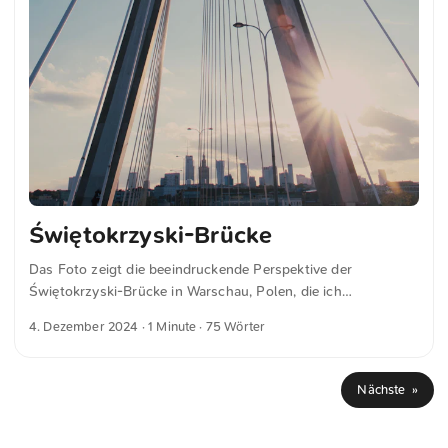
Świętokrzyski-Brücke
Das Foto zeigt die beeindruckende Perspektive der
Świętokrzyski-Brücke in Warschau, Polen, die ich
aufgenommen habe. Der Fokus liegt auf dem zentralen
4. Dezember 2024
· 1 Minute · 75 Wörter
Pylon der Hängebrücke, dessen Kabel symmetrisch vor
einem klaren blauen Himmel verlaufen. Die Sonne scheint
durch die Struktur und wirft warmes Licht, während im
Nächste »
Hintergrund die Skyline von Warschau mit modernen
Wolkenkratzern zu sehen ist. Dies und weitere Fotos kannst
du kostenfrei und in voller Auflösung auf unsplash.com