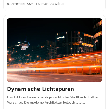
hervorstehenden, kastenförmigen Balkonen. Die klaren Linien
9. Dezember 2024
· 1 Minute · 73 Wörter
und scharfen Winkel schaffen ein sich wiederholendes,
visuell ansprechendes Muster. Die warmen, erdigen Töne der
Gebäudefläche kontrastieren mit den weißen Fensterrahmen,
während kleine Details wie Blumentöpfe und eine vintage
Straßenlampe Charme hinzufügen. Dies und weitere Fotos
kannst du kostenfrei und in voller Auflösung auf
unsplash.com runterladen. Hier geht es zum Foto
Dynamische Lichtspuren
Das Bild zeigt eine lebendige nächtliche Stadtlandschaft in
Warschau. Die moderne Architektur beleuchteter
Bürogebäude, darunter ein auffälliges „WeWork“-Schild,