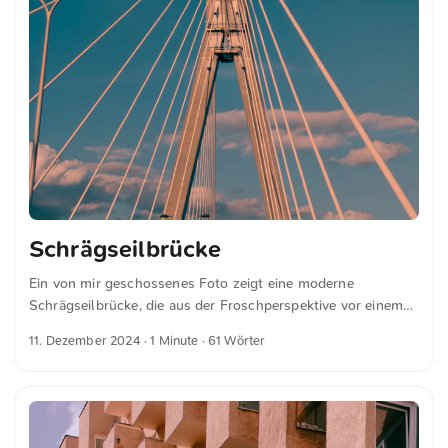
Schrägseilbrücke
Ein von mir geschossenes Foto zeigt eine moderne
Schrägseilbrücke, die aus der Froschperspektive vor einem
tiefblauen Himmel aufgenommen wurde. Die Kabel strahlen
11. Dezember 2024
· 1 Minute · 61 Wörter
symmetrisch vom zentralen Turm aus, wodurch die
geometrischen Linien und architektonischen Details
hervorgehoben werden und ein beeindruckender visueller
Effekt entsteht. Dies und weitere Fotos kannst du kostenfrei
und in voller Auflösung auf unsplash.com runterladen. Hier