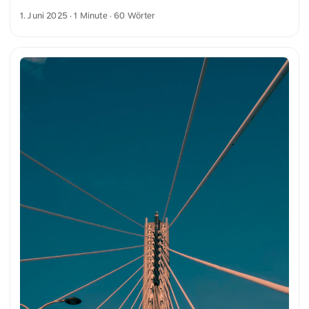
Muster aus würfelförmigen, hervorstehenden Balkonen
1. Juni 2025
· 1 Minute · 60 Wörter
geprägt ist. Das geometrische Design erzeugt ein
faszinierendes Spiel von Licht und Schatten auf der
strukturierten Betonoberfläche und betont den
architektonischen Rhythmus. Dies und weitere Fotos kannst
du kostenfrei und in voller Auflösung auf unsplash.com
runterladen. Hier geht es zum Foto