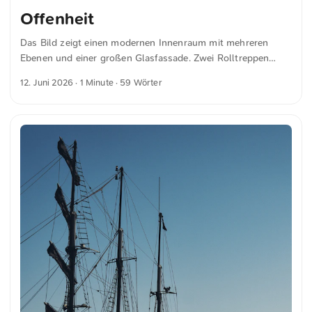
Offenheit
Das Bild zeigt einen modernen Innenraum mit mehreren
Ebenen und einer großen Glasfassade. Zwei Rolltreppen
führen in die darunter liegende Etage. Die Gestaltung
12. Juni 2026
· 1 Minute · 59 Wörter
umfasst geschwungene Balkone und einen hellen
Holzboden. Die Kombination dieser Elemente erzeugt eine
offene und luftige Atmosphäre. Dies und weitere Fotos
kannst du kostenfrei und in voller Auflösung auf
unsplash.com runterladen. Hier geht es zum Foto