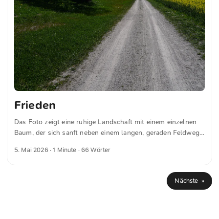
Frieden
Das Foto zeigt eine ruhige Landschaft mit einem einzelnen
Baum, der sich sanft neben einem langen, geraden Feldweg
neigt. Der Himmel ist klar und leuchtend blau. Die
5. Mai 2026
· 1 Minute · 66 Wörter
umgebenden Felder sind in unterschiedlichen Grüntönen
sowie Gelb gehalten. Die klare Lichtstimmung und die
einfache Szenerie vermitteln eine friedliche Atmosphäre. Dies
Nächste »
und weitere Fotos kannst du kostenfrei und in voller
Auflösung auf unsplash.com runterladen. Hier geht es zum
Foto