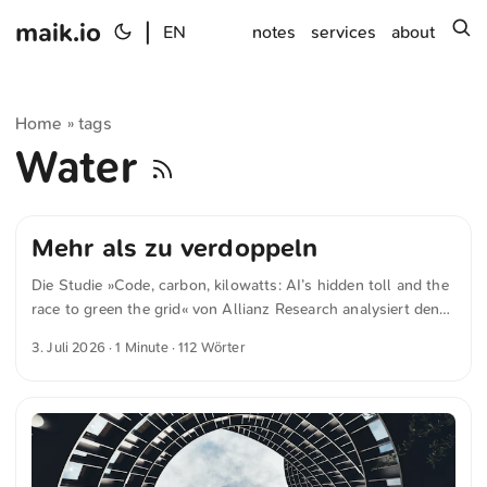
maik.io
|
s
EN
notes
services
about
Home
tags
»
Water
Mehr als zu verdoppeln
Die Studie »Code, carbon, kilowatts: AI’s hidden toll and the
race to green the grid« von Allianz Research analysiert den
globalen ökologischen Fußabdruck von künstlicher
3. Juli 2026
· 1 Minute · 112 Wörter
Intelligenz. Die Autoren Katharina Utermoehl und Patrick
Hoffmann belegen, dass Datenzentren durch Strombedarf
und Hardwareproduktion weitaus mehr Treibhausgase
verursachen als bisher angenommen. Ohne eine schnelle
Umstellung auf grüne Stromnetze drohen sich die
weltweiten Emissionen dieser Technologie bis zum Jahr