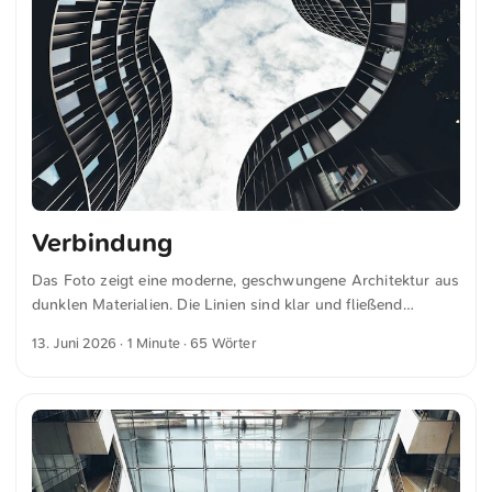
2030 mehr als zu verdoppeln. Neben dem enormen CO2-
Ausstoß verschlingt die Infrastruktur zudem gigantische
Mengen Wasser für die Kühlung und verschärft die globale
Ressourcenknappheit. ...
Verbindung
Das Foto zeigt eine moderne, geschwungene Architektur aus
dunklen Materialien. Die Linien sind klar und fließend
gestaltet. Durch die zentrale Öffnung ist der bewölkte
13. Juni 2026
· 1 Minute · 65 Wörter
Himmel zu sehen. Die Fenster reflektieren das Licht und
betonen die Struktur. Die Komposition hebt die Verbindung
von Bauwerk und Himmel hervor. Dies und weitere Fotos
kannst du kostenfrei und in voller Auflösung auf
unsplash.com runterladen. Hier geht es zum Foto