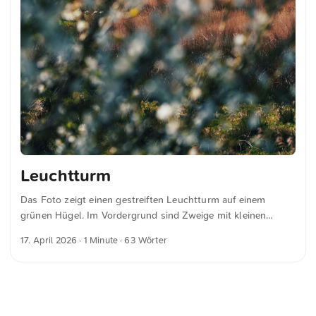
Leuchtturm
Das Foto zeigt einen gestreiften Leuchtturm auf einem
grünen Hügel. Im Vordergrund sind Zweige mit kleinen
Blüten zu sehen. Der Himmel ist hell und teilweise bewölkt.
17. April 2026
· 1 Minute · 63 Wörter
Die Kombination aus dem Leuchtturm, der natürlichen
Umgebung und dem sanften Himmel schafft eine ruhige und
klare Szenerie. Dies und weitere Fotos kannst du kostenfrei
und in voller Auflösung auf unsplash.com runterladen. Hier
geht es zum Foto