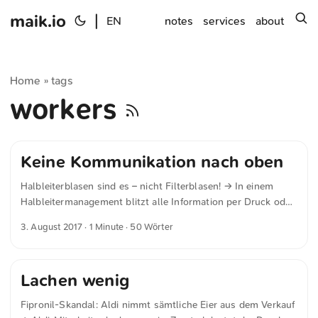
maik.io
|
s
EN
notes
services
about
Home
tags
»
workers
Keine Kommunikation nach oben
Halbleiterblasen sind es – nicht Filterblasen! → In einem
Halbleitermanagement blitzt alle Information per Druck oder
Massenmail nach unten, aber es findet keine Kommunikation
3. August 2017
· 1 Minute · 50 Wörter
nach oben statt. Oben wissen sie daher von nichts.
Mitarbeiter argwöhnen, die da oben schweben in höheren
Welten – das kommt von der Halbleitung der Halbmanager.
Lachen wenig
Fipronil-Skandal: Aldi nimmt sämtliche Eier aus dem Verkauf