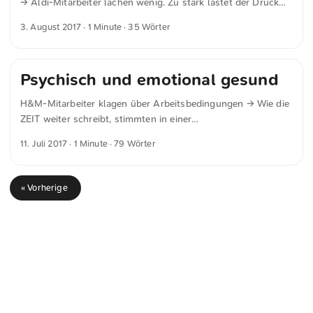
→ Aldi-Mitarbeiter lachen wenig. Zu stark lastet der Druck
auf allen. Er wird von der Spitze her aufgebaut und
3. August 2017
· 1 Minute · 35 Wörter
durchgereicht. Das Einzige, was lacht, ist die Liquidität.
Psychisch und emotional gesund
H&M-Mitarbeiter klagen über Arbeitsbedingungen → Wie die
ZEIT weiter schreibt, stimmten in einer
unternehmensinternen Umfrage von H&M nur 42 Prozent
11. Juli 2017
· 1 Minute · 79 Wörter
der befragten Mitarbeiter deutscher Filialen folgender
Aussage zu: „An diesem Arbeitsplatz bleibt man psychisch
und emotional gesund.“ Von H&M wurde mitgeteilt, man
« Vorherige
arbeite daran, diese Situation zu verbessern, unter anderem
in Kooperation mit einer Krankenkasse. Noch dazu kommt,
dass gefühlt nur junge Leute in dem Laden ausgebeutet
werden. Mal ganz von den vielen, anderen, Probleme, die,
dem, Konzern nachhängen.
<
Webring
>