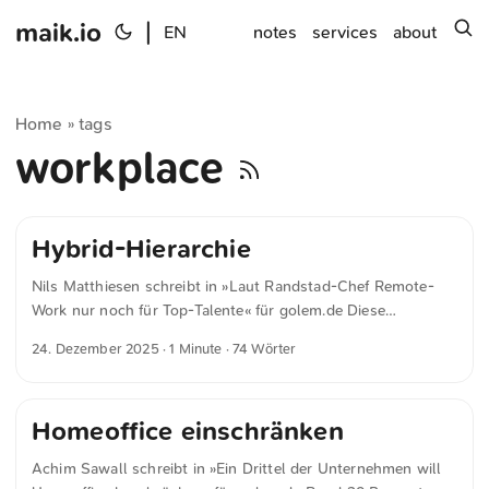
maik.io
|
s
EN
notes
services
about
Home
tags
»
workplace
Hybrid-Hierarchie
Nils Matthiesen schreibt in »Laut Randstad-Chef Remote-
Work nur noch für Top-Talente« für golem.de Diese
Entwicklung deckt sich mit Analysen des
24. Dezember 2025
· 1 Minute · 74 Wörter
Beratungsunternehmens Korn Ferry , das schon Anfang
2025 eine „neue Hybrid-Hierarchie“ identifiziert hat.
Demnach entscheidet nicht mehr allein die wirtschaftliche
Homeoffice einschränken
Lage über die Arbeitsform, sondern das individuelle Talent
und die Unverzichtbarkeit einer Person für das Unternehmen.
Achim Sawall schreibt in »Ein Drittel der Unternehmen will
Flexibilität wird so zum wertvollen Bonus für