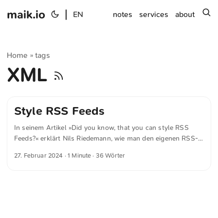
maik.io
|
s
EN
notes
services
about
Home
tags
»
XML
Style RSS Feeds
In seinem Artikel »Did you know, that you can style RSS
Feeds?« erklärt Nils Riedemann, wie man den eigenen RSS-
Feed attraktiver gestalten kann. Obwohl dies für mich
27. Februar 2024
· 1 Minute · 36 Wörter
momentan nicht relevant ist, wird es hier dennoch vermerkt.