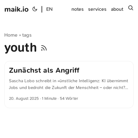
maik.io
|
s
EN
notes
services
about
Home
tags
»
youth
Zunächst als Angriff
Sascha Lobo schreibt in »ünstliche Intelligenz: KI übernimmt
Jobs und bedroht die Zukunft der Menschheit – oder nicht?«
für spiegel.de Jede Technologie, die Tätigkeiten übernimmt,
20. August 2025
· 1 Minute · 54 Wörter
die vorher Menschen gemacht haben, wird zunächst als
Angriff auf das Menschsein selbst verstanden. Auch weil
sich Menschen und ganze Gesellschaften heute zu sehr über
Arbeit, Tätigkeiten, Fähigkeiten definieren.