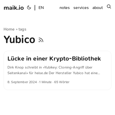
maik.io
|
s
EN
notes
services
about
Home
tags
»
Yubico
Lücke in einer Krypto-Bibliothek
Dirk Knop schreibt in »Yubikey: Cloning-Angriff über
Seitenkanal« für heise.de Der Hersteller Yubico hat eine
Sicherheitsmitteilung zu der Schwachstelle herausgegeben
8. September 2024
· 1 Minute · 65 Wörter
und ordnet sie darin ein. Der Fehler geht auf eine Lücke in
einer Krypto-Bibliothek von Infineon zurück, die Yubico in
den alten Firmware-Versionen einsetzt. “Angreifer können
das Problem ausnutzen als Teil eines fortschrittlichen und
gezielten Angriffs, um private Schlüssel wiederherzustellen”,
erklären die Entwickler von Yubico.