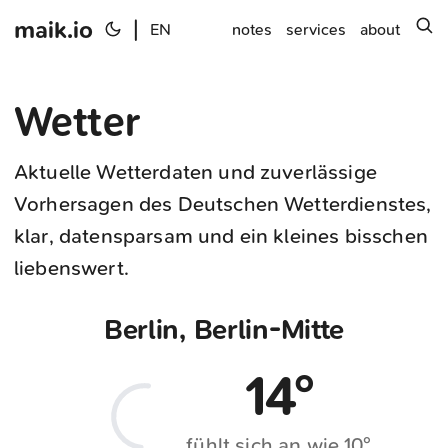
maik.io
|
s
EN
notes
services
about
Wetter
Aktuelle Wetterdaten und zuverlässige
Vorhersagen des Deutschen Wetterdienstes,
klar, datensparsam und ein kleines bisschen
liebenswert.
Berlin, Berlin-Mitte
Geladen für Berlin, Berlin-Mitte
14°
fühlt sich an wie 10°