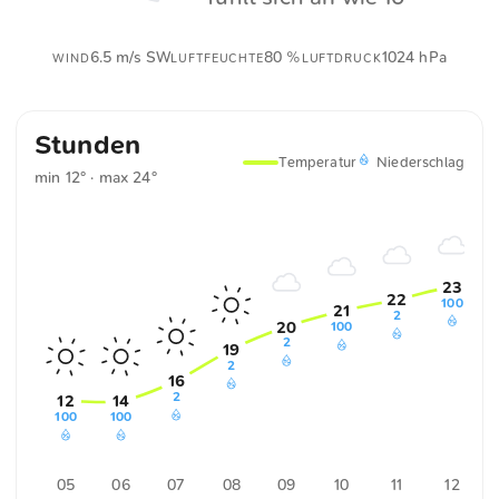
6.5 m/s SW
80 %
1024 hPa
WIND
LUFTFEUCHTE
LUFTDRUCK
Stunden
Temperatur
Niederschlag
min 12° · max 24°
23
22
100
21
2
20
100
2
19
2
16
2
12
14
100
100
05
06
07
08
09
10
11
12